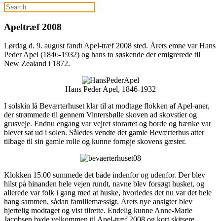
Apeltræf 2008
Lørdag d. 9. august fandt Apel-træf 2008 sted. Årets emne var Hans
Peder Apel (1846-1932) og hans to søskende der emigrerede til
New Zealand i 1872.
Hans Peder Apel, 1846-1932
I solskin lå Beværterhuset klar til at modtage flokken af Apel-aner,
der strømmede til gennem Vintersbølle skoven ad skovstier og
grusveje. Endnu engang var vejret storartet og borde og bænke var
blevet sat ud i solen. Således vendte det gamle Beværterhus atter
tilbage til sin gamle rolle og kunne fornøje skovens gæster.
Klokken 15.00 summede det både indenfor og udenfor. Der blev
hilst på hinanden hele vejen rundt, navne blev forsøgt husket, og
allerede var folk i gang med at huske, hvorledes det nu var det hele
hang sammen, sådan familiemæssigt. Årets nye ansigter blev
hjertelig modtaget og vist tilrette. Endelig kunne Anne-Marie
Jacobsen byde velkommen til Apel-træf 2008 og kort skitsere