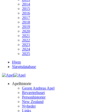
2014
2015
2016
2017
2018
2019
2020
2021
2022
2023
2024
2025
Hjem
Slægtsdatabase
Apelhistorie
Georg Andreas Apel
Beværterhuset
Personhistorier
New Zealand
Nyheder
Links