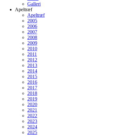
Galleri
Apeltræf
Apeltræf
2005
2006
2007
2008
2009
2010
2011
2012
2013
2014
2015
2016
2017
2018
2019
2020
2021
2022
2023
2024
2025