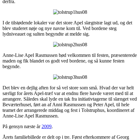
derfra.
I de tilstødende lokaler var det store Apel slægtstræ lagt ud, og det
blev studeret nøje og nye navne kom til. Ved bordene steg
lydniveauet og sulten begyndte at melde sig.
Anne-Lise Apel Rasmussen bød velkommen til festen, præsenterede
maden og fik blandet os godt ved bordene, og så kunne festen
begynde.
Det blev en dejlig aften for så vel store som små. Hvad der var helt
særligt for årets Apel-træf var at endnu flere havde været med til at
arrangere. Således skal lyde en tak fra initiativtagerne til slænget ved
Beværterhuset, ført an af Anni Rasmussen og Peter Apel, til hele
teamet der arrangerede middag og fest i Tolstruphus, koordineret af
Anne-Lise Apel Rasmussen.
På gensyn næste år
2009
.
Årets familiebillede er delt op i tre. Først efterkommere af Georg