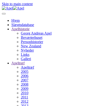
Skip to main content
Hjem
Slægtsdatabase
Apelhistorie
Georg Andreas Apel
Beværterhuset
Personhistorier
New Zealand
Nyheder
Links
Galleri
Apeltræf
Apeltræf
2005
2006
2007
2008
2009
2010
2011
2012
2013